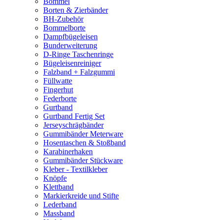
Bommel
Borten & Zierbänder
BH-Zubehör
Bommelborte
Dampfbügeleisen
Bunderweiterung
D-Ringe Taschenringe
Bügeleisenreiniger
Falzband + Falzgummi
Füllwatte
Fingerhut
Federborte
Gurtband
Gurtband Fertig Set
Jerseyschrägbänder
Gummibänder Meterware
Hosentaschen & Stoßband
Karabinerhaken
Gummibänder Stückware
Kleber - Textilkleber
Knöpfe
Klettband
Markierkreide und Stifte
Lederband
Massband