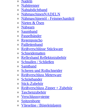
Nadeln
Nahttrenner
Nahtabdichtband
NähmaschinenNADELN
Nähmaschinenöl - Feinmechaniköl
Nieten & Ösen
Nähgarn
Saumband
Paspelbänder
Regenponcho
Paillettenband
Reißverschlüsse Stückware
Schneidematten
Reflexband Reflektorzubehör
Schnallen / Schließen
Samtband
Scheren und Rollschneider
Reißverschluss Meterware
Schrägbander
Stick-Zubehör
Reißverschluss Zipper + Zubehör
Taschenzubehör
Verschlusssysteme
Spitzenborte
Vlieseline / Bügeleinlagen