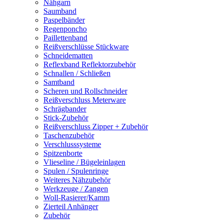
Nähgarn
Saumband
Paspelbänder
Regenponcho
Paillettenband
Reißverschlüsse Stückware
Schneidematten
Reflexband Reflektorzubehör
Schnallen / Schließen
Samtband
Scheren und Rollschneider
Reißverschluss Meterware
Schrägbander
Stick-Zubehör
Reißverschluss Zipper + Zubehör
Taschenzubehör
Verschlusssysteme
Spitzenborte
Vlieseline / Bügeleinlagen
Spulen / Spulenringe
Weiteres Nähzubehör
Werkzeuge / Zangen
Woll-Rasierer/Kamm
Zierteil Anhänger
Zubehör