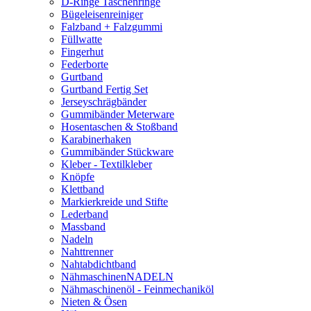
D-Ringe Taschenringe
Bügeleisenreiniger
Falzband + Falzgummi
Füllwatte
Fingerhut
Federborte
Gurtband
Gurtband Fertig Set
Jerseyschrägbänder
Gummibänder Meterware
Hosentaschen & Stoßband
Karabinerhaken
Gummibänder Stückware
Kleber - Textilkleber
Knöpfe
Klettband
Markierkreide und Stifte
Lederband
Massband
Nadeln
Nahttrenner
Nahtabdichtband
NähmaschinenNADELN
Nähmaschinenöl - Feinmechaniköl
Nieten & Ösen