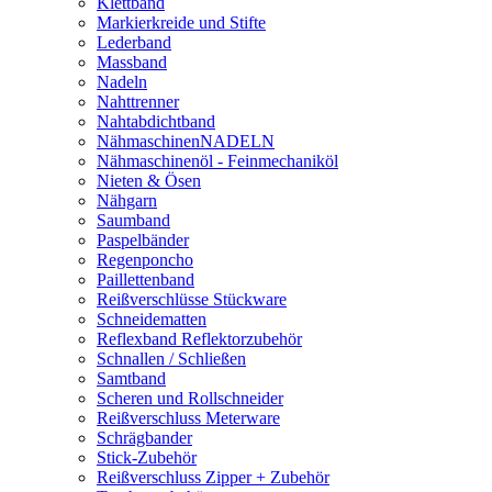
Klettband
Markierkreide und Stifte
Lederband
Massband
Nadeln
Nahttrenner
Nahtabdichtband
NähmaschinenNADELN
Nähmaschinenöl - Feinmechaniköl
Nieten & Ösen
Nähgarn
Saumband
Paspelbänder
Regenponcho
Paillettenband
Reißverschlüsse Stückware
Schneidematten
Reflexband Reflektorzubehör
Schnallen / Schließen
Samtband
Scheren und Rollschneider
Reißverschluss Meterware
Schrägbander
Stick-Zubehör
Reißverschluss Zipper + Zubehör