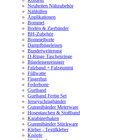
Kordeln
Neuheiten Nähzubehör
Nähhilfen
Applikationen
Bommel
Borten & Zierbänder
BH-Zubehör
Bommelborte
Dampfbügeleisen
Bunderweiterung
D-Ringe Taschenringe
Bügeleisenreiniger
Falzband + Falzgummi
Füllwatte
Fingerhut
Federborte
Gurtband
Gurtband Fertig Set
Jerseyschrägbänder
Gummibänder Meterware
Hosentaschen & Stoßband
Karabinerhaken
Gummibänder Stückware
Kleber - Textilkleber
Knöpfe