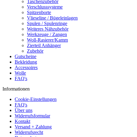
Taschenzubehör
Verschlusssysteme
Spitzenborte
Vlieseline / Bügeleinlagen
Spulen / Spulenringe
Weiteres Nähzubehör
Werkzeuge / Zangen
Woll-Rasierer/Kamm
Zierteil Anhänger
Zubehör
Gutscheine
Bekleidung
Accessoires
Wolle
FAQ's
Informationen
Cookie-Einstellungen
FAQ's
Über uns
Widerrufsformular
Kontakt
Versand + Zahlung
Widerrufsrecht