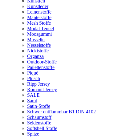
Kunstfell
Kunstleder
Leinenstoffe
Mantelstoffe
Mesh Stoffe
Modal Tencel
Moosgummi
Musselin
Nesselstoffe
Nickistoffe
Organza
Outdoor-Stoffe
Pailettenstoffe
Piqué
Plüsch
Ripp Jersey
Romanit Jersey
SALE
Samt
Satin-Stoffe
Schwer entflammbar B1 DIN 4102
Schaumstoff
Seidenstoffe
Softshell-Stoffe
Spitze