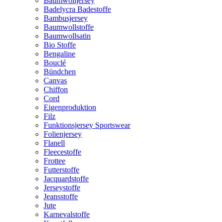
Baumwolljersey
Badelycra Badestoffe
Bambusjersey
Baumwollstoffe
Baumwollsatin
Bio Stoffe
Bengaline
Bouclé
Bündchen
Canvas
Chiffon
Cord
Eigenproduktion
Filz
Funktionsjersey Sportswear
Folienjersey
Flanell
Fleecestoffe
Frottee
Futterstoffe
Jacquardstoffe
Jerseystoffe
Jeansstoffe
Jute
Karnevalstoffe