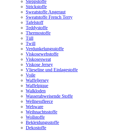
Steppstoffe
Strickstoffe
Sweatstoffe Angeraut
Sweatstoffe French Terry
Tafelstoff
Teddystoffe
Thermostoffe
Tüll
Twill
Verdunkelungsstoffe
Viskosewebstoffe
Viskosesweat
Viskose Jersey
Vlieseline und Einlagestoffe
Voile
Waffeljersey
Waffelpique
Walkloden
Wasserabweisende Stoffe
Wellnessfleece
Webware
Weihnachtsstoffe
Wollstoffe
Bekleidungsstoffe
Dekostoffe